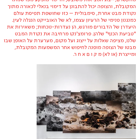
המקובלת, והצופה יכול להתבונן על דימוי בנאלי לכאורה מתוך
נקודת מבט אחרת, סימבולית – כזו שחושפת תפיסת עולם
כמנגנון פנימי של הרעיון עצמו, לא של האובייקט הנגלה לעין.
היעדרן של הדבורים מורגש, הן נעדרות-נוכחות; משאירות את
"טביעת הכנף" שלהן. פרומצ'נקו מרחיבה את נקודת המבט
שלנו, מציפה שאלות על ייצוג ועל מקום, מערערת על האופן שבו
מבטו של הצופה מופנה לחיפוש אחר המשמעות המקובלת,
ומייצרת (או לא) מ ק ו ם א ח ר.