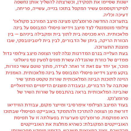
ישנות שסיימו את תפקידן, וכשרצתה להשליך אותן נחשפה
למיקרוקוסמוס עשיר המקפל בתוכו בנייה, עשייה, פריחה,
דעיכה וכליה.
בתערוכה החדשה פרומצ'נקו מציגה מיצב המורכב מקולאז'
צילומי מונומנטלי לצד מיצב וידיאו פיסולי המבוסס על בינה
מלאכותית. היא מכניסה בית לתוך בית ומקבילה ביניהם – בין
הכוורת הריקה, ביתן של הדבורים, לבין בית ליטבינובסקי, שבו
מוצגת התערוכה.
בעת העלייה בגרם המדרגות נגלה לפני הצופה מיצב צילומי גדול
ממדים של כוורת שהוגדלה עשרת מונים למעין נוף גיאולוגי
מוכר, אך יחד עם זאת זר ואחר. לצידה, מתוך טוטם עשוי כוורות,
בוקע מיצב וידיאו פיסולי המבוסס על בינה מלאכותית. האמנית
הזינה לתוכנת הבינה המלאכותית שורות טקסט מתוך שיר
שכתבה על הדבורים, ובעבודה מוצגים הדימויים הוויזואליים
שהבינה המלאכותית בראה בהתבסס על שורות השיר של
פרומצ'נקו.
בעוד המיצב הצילומי אימרסיבי ומייצר מקום, עבודת הווידיאו
דורשת מן הצופה להתרכז ולהתמקד באובייקט הפיסולי שבתוכו
היא ממוקמת. פרומצ'נקו מערערת בפעולתה זו על תפיסת
האובייקטים המקובלת: כשהיא מחלצת את האובייקטים
מהקשרם, ייצוג המציאות משובש, הדימוי מופקע מפרשנותו