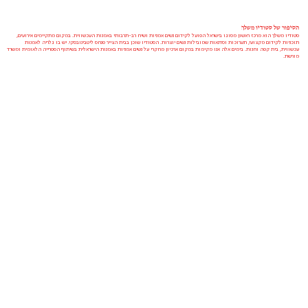
הסיפור של סטודיו משלךְ
סטודיו משלך הוא מרכז ראשון מסוגו בישראל הפועל לקידום נשים אמניות ושיח רב-תרבותי באמנות העכשווית. במקום מתקיימים אירועים,
תוכניות לקידום מקצועי, תערוכות וסדנאות שמובילות נשים יוצרות. הסטודיו שוכן בבית הצייר פנחס ליטבינובסקי. יש בו גלריה לאמנות
עכשווית, בית קפה וחנות. בימים אלה אנו מקימות במקום ארכיון מחקרי על נשים אמניות באמנות הישראלית בשיתוף הספרייה הלאומית ומשרד
מורשת.