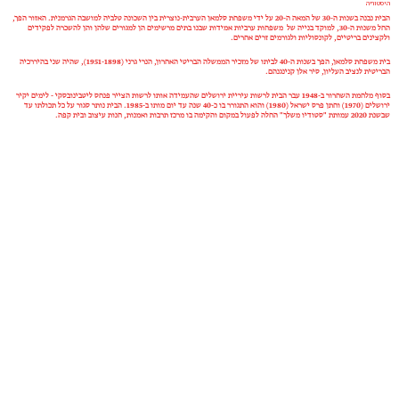
היסטוריה
הבית נבנה בשנות ה-30 של המאה ה-20 על ידי משפחת סלמאן הערבית-נוצרית בין השכונה טלביה למושבה הגרמנית. האזור הפך,
החל משנות ה-30, למוקד בנייה של משפחות ערביות אמידות שבנו בתים מרשימים הן למגורים שלהן והן להשכרה לפקידים
ולקצינים בריטיים, לקונסוליות ולגורמים זרים אחרים.
בית משפחת סלמאן, הפך בשנות ה-40 לביתו של מזכיר הממשלה הבריטי האחרון, הנרי גרני (1951-1898), שהיה שני בהיררכיה
הבריטית לנציב העליון, סיר אלן קנינגנהם.
בסוף מלחמת השחרור ב-1948 עבר הבית לרשות עיריית ירושלים שהעמידה אותו לרשות הצייר פנחס ליטבינובסקי - לימים יקיר
ירושלים (1970) וחתן פרס ישראל (1980) והוא התגורר בו כ-40 שנה עד יום מותו ב-1985. הבית נותר סגור על כל תכולתו עד
שבשנת 2020 עמותת "סטודיו משלך" החלה לפעול במקום והקימה בו מרכז תרבות ואמנות, חנות עיצוב ובית קפה.