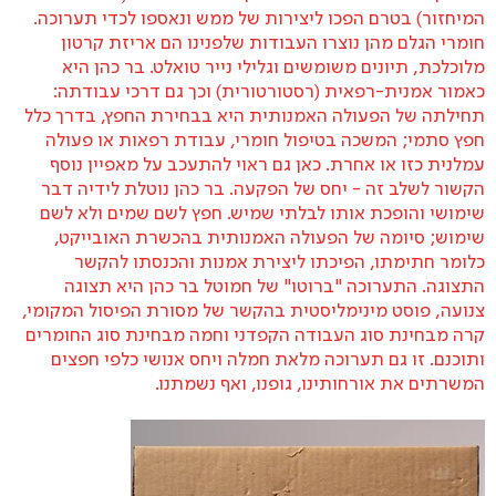
המיחזור) בטרם הפכו ליצירות של ממש ונאספו לכדי תערוכה.
חומרי הגלם מהן נוצרו העבודות שלפנינו הם אריזת קרטון
מלוכלכת, תיונים משומשים וגלילי נייר טואלט. בר כהן היא
כאמור אמנית-רפאית (רסטורטורית) וכך גם דרכי עבודתה:
תחילתה של הפעולה האמנותית היא בבחירת החפץ, בדרך כלל
חפץ סתמי; המשכה בטיפול חומרי, עבודת רפאות או פעולה
עמלנית כזו או אחרת. כאן גם ראוי להתעכב על מאפיין נוסף
הקשור לשלב זה - יחס של הפקעה. בר כהן נוטלת לידיה דבר
שימושי והופכת אותו לבלתי שמיש. חפץ לשם שמים ולא לשם
שימוש; סיומה של הפעולה האמנותית בהכשרת האובייקט,
כלומר חתימתו, הפיכתו ליצירת אמנות והכנסתו להקשר
התצוגה. התערוכה "ברוטו" של חמוטל בר כהן היא תצוגה
צנועה, פוסט מינימליסטית בהקשר של מסורת הפיסול המקומי,
קרה מבחינת סוג העבודה הקפדני וחמה מבחינת סוג החומרים
ותוכנם. זו גם תערוכה מלאת חמלה ויחס אנושי כלפי חפצים
המשרתים את אורחותינו, גופנו, ואף נשמתנו.