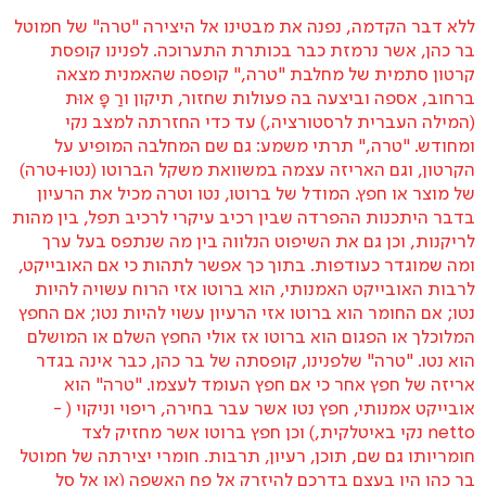
ללא דבר הקדמה, נפנה את מבטינו אל היצירה "טרה" של חמוטל
בר כהן, אשר נרמזת כבר בכותרת התערוכה. לפנינו קופסת
קרטון סתמית של מחלבת "טרה," קופסה שהאמנית מצאה
ברחוב, אספה וביצעה בה פעולות שחזור, תיקון ורַ פָּ אוּת
(המילה העברית לרסטורציה,) עד כדי החזרתה למצב נקי
ומחודש. "טרה," תרתי משמע: גם שם המחלבה המופיע על
הקרטון, וגם האריזה עצמה במשוואת משקל הברוטו (נטו+טרה)
של מוצר או חפץ. המודל של ברוטו, נטו וטרה מכיל את הרעיון
בדבר היתכנות ההפרדה שבין רכיב עיקרי לרכיב תפל, בין מהות
לריקנות, וכן גם את השיפוט הנלווה בין מה שנתפס בעל ערך
ומה שמוגדר כעודפות. בתוך כך אפשר לתהות כי אם האובייקט,
לרבות האובייקט האמנותי, הוא ברוטו אזי הרוח עשויה להיות
נטו; אם החומר הוא ברוטו אזי הרעיון עשוי להיות נטו; אם החפץ
המלוכלך או הפגום הוא ברוטו אז אולי החפץ השלם או המושלם
הוא נטו. "טרה" שלפנינו, קופסתה של בר כהן, כבר אינה בגדר
אריזה של חפץ אחר כי אם חפץ העומד לעצמו. "טרה" הוא
אובייקט אמנותי, חפץ נטו אשר עבר בחירה, ריפוי וניקוי ( -
netto נקי באיטלקית,) וכן חפץ ברוטו אשר מחזיק לצד
חומריותו גם שם, תוכן, רעיון, תרבות. חומרי יצירתה של חמוטל
בר כהן היו בעצם בדרכם להיזרק אל פח האשפה (או אל סל