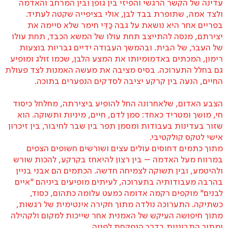
עדינה של הקשר הרגשי והפיזי בין גופן ובין המרחב והאדמה
ולצד אמהּ, שתופרת בבד לבן, אולי בציפייה שקטה לעתיד.
בפריים אחר היא נושאת על גבה כַּדֵּי חימר שלא סיימה את
יצירתם, מנסה להתייצב תחת עולו של המשא הכבד, תחת עולו
של העבר, של הבית. ובהמשך העבודה ידיים גבריות בוצעות
רימון, המכתים באדמומיותו את המצע הלבן, שכמו זולג ומופיע
גם בחלל התערוכה. בסיס מציבה את מעשה האמנות לצד פעולת
החיים, הנעה בין קרקע יציבה לסדקים הנפערים בתוכה.
הצבע האדום, שלאחרונה החל להופיע ביצירתה, מחלחל כיסוד
חי, מושך ומטריד כאחד: סמן לדם, חיים, מיניות ותשוקה. הוא
שזור בעדינות בעבודות ומסמן תפר בין שבר לחיבור, בין זיכרון
אישי לטקס קולקטיבי.
מתוך כתמים דחוסים עולים עצים ושורשים חשופים הצפים
במרווח מעל האדמה – בין רצון להיאחז בקרקע, להכות שורש
ולהיטמע, ובין תשוקה לצמיחה חדשה. הכתמים הם אבני בניין
בהרבה מעבודותיה בתערוכה, לעיתים מופיעים ביניהם "איים
לבנים" מוקפים רקמה אדומה כמעט עלומה כתהום, כסוד,
כשתיקה. התערוכה נולדה מתוך חקירה אינטימית של רגשות,
מתוך חיפושה העיקש של האמנית אחר שייכות למקום ולקהילה
ומתוך התבוננות בדרך הנפקחת לפניה.