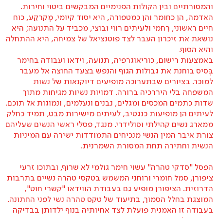
והמסורתיים ובין הקולות הפנימיים המבקשים ביטוי וחירות.
האדמה, הן כחומר והן כמטפורה, היא יסוד קיומי, מְקרקֵע, כוח
חיים ראשוני, רִחמי ולעיתים רווי ובוצי, מכביד על התנועה; היא
נושאת את זיכרון העבר לצד פוטנציאל של צמיחה, היא ההתחלה
והיא הסוף.
באמצעות רישום, כוריאוגרפיה, תנועה, וידאו ועבודה בחימר
בְּסיס בוחנת את גבולות הגוף והנפש בצעד החוצה אל מעבר
למוכר. בציורים שבתערוכה מופיעים דיוקנאות של נשות
המשפחה בלי היררכיה ברורה. דמויות נשיות מגיחות מתוך
שדות כתמים המכסים ומגלים, נבנים ונעלמים, ונמוגות אל תוכם.
לעיתים הן מופיעות כנגטיב, לעיתים מישירות מבט, תמיד כחלק
ממארג נשים קהילתי וסולידרי. מנגד, פסלי ראשי הנשים שעליהם
צורת איבר המין הנשי מנכיחים התמודדות ישירה עם המיניות
הנשית וחתירה תחת המסורת השמרנית.
הפסל "סדקי טהרה" עשוי חימר גולמי לא שרוף, ובתוכו זרעי
ציפורן, סמל חומרי ורוחני המשמש בטקסי טהרה נשיים בתרבות
הדרוזית. הציפורן מופיע גם בעבודת הווידאו "קשרי חוט",
המוצגת בחלל הסמוך, בתיעוד של טקס טהרה נשי לפני החתונה.
בעבודה זו האמנית פועלת לצד אחיותיה בנוף ילדותן בבדיקה